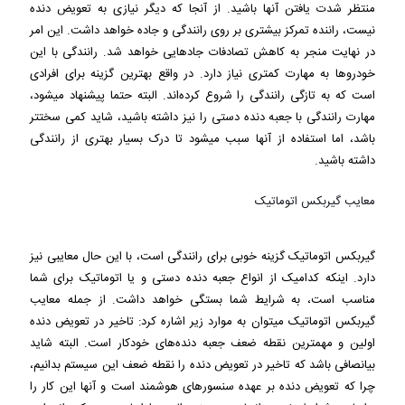
منتظر شدت یافتن آنها باشید. از آنجا که دیگر نیازی به تعویض دنده
نیست، راننده تمرکز بیشتری بر روی رانندگی و جاده خواهد داشت. این امر
در نهایت منجر به کاهش تصادفات جاده‎ایی خواهد شد. رانندگی با این
خودروها به مهارت کمتری نیاز دارد. در واقع بهترین گزینه برای افرادی
است که به تازگی رانندگی را شروع کرده‌اند. البته حتما پیشنهاد می‎شود،
مهارت رانندگی با جعبه دنده دستی را نیز داشته باشید، شاید کمی سخت‎تر
باشد، اما استفاده از آنها سبب می‎شود تا درک بسیار بهتری از رانندگی
داشته باشید.
معایب گیربکس اتوماتیک
گیربکس اتوماتیک گزینه خوبی برای رانندگی است، با این حال معایبی نیز
دارد. اینکه کدامیک از انواع جعبه دنده دستی و یا اتوماتیک برای شما
مناسب است، به شرایط شما بستگی خواهد داشت. از جمله معایب
گیربکس اتوماتیک می‎توان به موارد زیر اشاره کرد: تاخیر در تعویض دنده
اولین و مهمترین نقطه ضعف جعبه دنده‌های خودکار است. البته شاید
بی‎انصافی باشد که تاخیر در تعویض دنده را نقطه ضعف این سیستم بدانیم،
چرا که تعویض دنده بر عهده سنسورهای هوشمند است و آنها این کار را