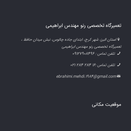
تعمیرگاه تخصصی رنو مهندس ابراهیمی
استان البرز، شهر کرج، ابتدای جاده چالوس، نبش میدان حافظ ،
تعمیرگاه تخصصی رنو مهندس ابراهيمی
تلفن تماس : 09127908496
تلفن تماس :16 284 284 021
ebrahimi.mehdi.1984@gmail.com
موقعیت مکانی