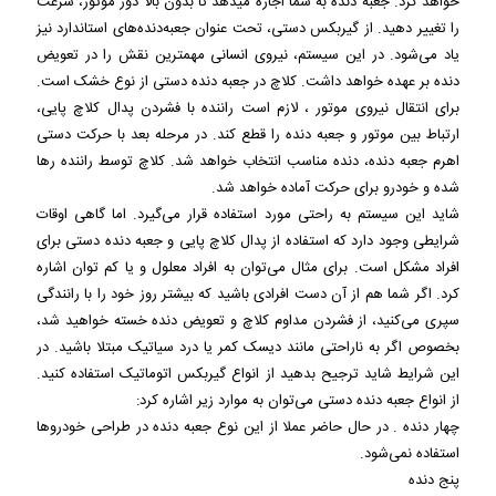
خواهد کرد. جعبه دنده به شما اجازه می‎دهد تا بدون بالا دور موتور، سرعت
را تغییر دهید. از گیربکس دستی، تحت عنوان جعبه‌دنده‌های استاندارد نیز
یاد می‌شود. در این سیستم، نیروی انسانی مهمترین نقش را در تعویض
دنده بر عهده خواهد داشت. کلاچ در جعبه دنده دستی از نوع خشک است.
برای انتقال نیروی موتور ، لازم است راننده با فشردن پدال کلاچ پایی،
ارتباط بین موتور و جعبه دنده را قطع کند. در مرحله بعد با حرکت دستی
اهرم جعبه دنده، دنده مناسب انتخاب خواهد شد. کلاچ توسط راننده رها
شده و خودرو برای حرکت آماده خواهد شد.
شاید این سیستم به راحتی مورد استفاده قرار می‌گیرد. اما گاهی اوقات
شرایطی وجود دارد که استفاده از پدال کلاچ پایی و جعبه دنده دستی برای
افراد مشکل است. برای مثال می‌توان به افراد معلول و یا کم توان اشاره
کرد. اگر شما هم از آن دست افرادی باشید که بیشتر روز خود را با رانندگی
سپری می‌کنید، از فشردن مداوم کلاچ و تعویض دنده خسته خواهید شد،
بخصوص اگر به ناراحتی مانند دیسک کمر یا درد سیاتیک مبتلا باشید. در
این شرایط شاید ترجیح بدهید از انواع گیربکس اتوماتیک استفاده کنید.
از انواع جعبه دنده دستی می‌توان به موارد زیر اشاره کرد:
چهار دنده . در حال حاضر عملا از این نوع جعبه دنده در طراحی خودروها
استفاده نمی‌شود.
پنج دنده