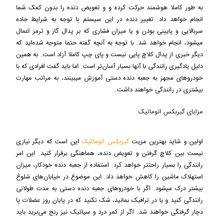
به طور کاملا هوشمند حرکت کرده و و تعویض دنده را بدون کمک شما
انجام خواهد داد. تغییر دنده در این سیستم با توجه به شرایط جاده
سربالایی و پایینی بودن و یا میزان فشاری که بر پدال گاز و ترمز اعمال
می‎شود، انجام خواهد شد. با توجه به آنچه گفته حتما متوجه شده‌اید که
دیگر خبری از پدال کلاچ پایی نیست و پای چپ کاملا آزاد است. به همین
دلیل یادگیری رانندگی با آنها بسیار آسان‌تر است. اما باید گفت افرادی که با
خودروهای مجهز به جعبه دنده دستی آموزش می‎بینند، به مراتب مهارت
بیشتری در رانندگی خواهند داشت.
مزایای گیربکس اتوماتیک
اولین و شاید بهترین مزیت
گیربکس اتوماتیک
این است که دیگر نیازی
نیست بین کلاچ گرفتن و تعویض دنده، هماهنگی برقرار کنید. این امر
رانندگی را بسیار راحت‎تر خواهد کرد. استفاده از جعبه دنده خودکار، میزان
استهلاک ماشین را کاهش خواهد داد. این موضوع در خیابان‌های شلوغ
بیشتر درک می‎شود. اگر با خودروهای جعبه دنده دستی به مدت طولانی
رانندگی کنید و یا در ترافیک بمانید، شک نکنید که در پایان روز عضلات پا
دچار گرفتگی خواهند شد. اگر از کمر درد و سیاتیک نیز رنج می‌برید باید