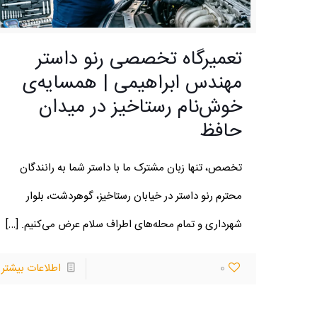
تعمیرگاه تخصصی رنو داستر
مهندس ابراهیمی | همسایه‌ی
خوش‌نام رستاخیز در میدان
درباره ما
حافظ
تعمیرگاه تخصصی مهندس ابراهیمی آماده خدمت رسانی در زمین
تخصص، تنها زبان مشترک ما با داستر شما به رانندگان
تعمیر و سرویس های دوره ای خودروهای شماست. تعمیرا
محترم رنو داستر در خیابان رستاخیز، گوهردشت، بلوار
اساسی و فنی موتور ، گیربکس ، سیستم برق رسانی، جلوبندی 
شهرداری و تمام محله‌های اطراف سلام عرض می‌کنیم.
[…]
همچنین نصب آپشن های بروز موجود در بازار توسط پرسن
مجرب انجام می گردد.
0
اطلاعات بیشتر