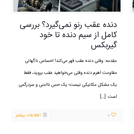
دنده عقب رنو نمی‌گیرد؟ بررسی
کامل از سیم دنده تا خود
گیربکس
تعمیرگاه تخصصی رنو مهندس ابراهیمی
م
مقدمه: وقتی دنده عقب قهر می‌کند! احساس ناگهانی
ه
استان البرز، شهر کرج، ابتدای جاده چالوس، نبش میدان حافظ
مقاومت اهرم دنده وقتی می‌خواهید عقب بروید، فقط
ت
، تعمیرگاه تخصصی رنو مهندس ابراهيمی
یک مشکل مکانیکی نیست؛ یک حس ناامنی و سردرگمی
و
تلفن تماس : 09127908496
است.
[…]
ل
تلفن تماس :16 284 284 021
0
اطلاعات بیشتر
ebrahimi.mehdi.1984@gmail.com